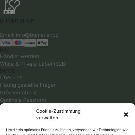
BUMER SHOP
B2B
Händler werden
White & Private Label (B2B)
INFOS
Über uns
Häufig gestellte Fragen
Grössentabelle
Optimale Passform
Infos zu Materialien
Cookie-Zustimmung
Motivübersicht
verwalten
Farbmuster
Reparaturservice
Um dir ein optimales Erlebnis zu bieten, verwenden wir Technologien wie