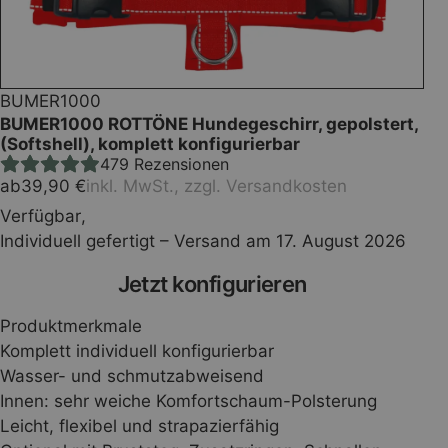
BUMER1000
BUMER1000 ROTTÖNE Hundegeschirr, gepolstert,
(Softshell), komplett konfigurierbar
479
Rezensionen
ab
39,90
€
inkl. MwSt., zzgl.
Versandkosten
Verfügbar
,
Individuell gefertigt – Versand am 17. August 2026
Press
Jetzt konfigurieren
the
Produktmerkmale
Configure
Komplett individuell konfigurierbar
Wasser- und schmutzabweisend
button
Innen: sehr weiche Komfortschaum-Polsterung
Leicht, flexibel und strapazierfähig
to