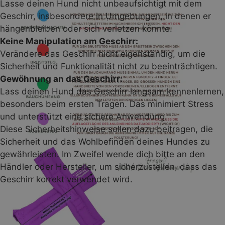
Lasse deinen Hund nicht unbeaufsichtigt mit dem
Farbmuster anfordern
Geschirr, insbesondere in Umgebungen, in denen er
hängenbleiben oder sich verletzen könnte.
Keine Manipulation am Geschirr:
Verändere das Geschirr nicht eigenständig, um die
Sicherheit und Funktionalität nicht zu beeinträchtigen.
Gewöhnung an das Geschirr:
Lass deinen Hund das Geschirr langsam kennenlernen,
besonders beim ersten Tragen. Das minimiert Stress
und unterstützt eine sichere Anwendung.
Diese Sicherheitshinweise sollen dazu beitragen, die
Sicherheit und das Wohlbefinden deines Hundes zu
gewährleisten. Im Zweifel wende dich bitte an den
Händler oder Hersteller, um sicherzustellen, dass das
Geschirr korrekt verwendet wird.
Wie läuft der Versand ab?