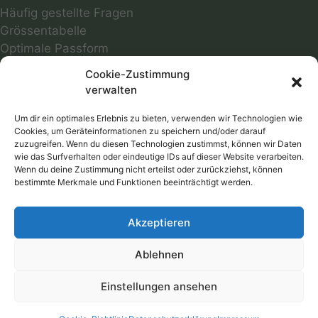
Häufig gestellte Fragen
Grössentabelle
Optimale Passform
Infos zu Materialien
Cookie-Zustimmung
Motivübersicht
verwalten
Farbmuster
Reparaturservice
Um dir ein optimales Erlebnis zu bieten, verwenden wir Technologien wie
Cookies, um Geräteinformationen zu speichern und/oder darauf
Versandkosten
zuzugreifen. Wenn du diesen Technologien zustimmst, können wir Daten
Follow
wie das Surfverhalten oder eindeutige IDs auf dieser Website verarbeiten.
Wenn du deine Zustimmung nicht erteilst oder zurückziehst, können
bestimmte Merkmale und Funktionen beeinträchtigt werden.
RECHTLICHES
AGB
Akzeptieren
Datenschutz
Widerrufsbelehrung
Ablehnen
Cookie-Richtlinie
Impressum
Einstellungen ansehen
Vertrag widerrufen