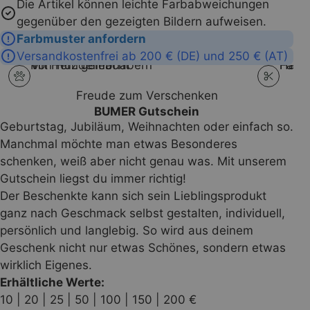
Die Artikel können leichte Farbabweichungen
gegenüber den gezeigten Bildern aufweisen.
Farbmuster anfordern
Versandkostenfrei ab 200 € (DE) und 250 € (AT)
Von Hundeliebhabern
Mit Herz gemacht
Handg
Fair 
Freude zum Verschenken
BUMER Gutschein
Geburtstag, Jubiläum, Weihnachten oder einfach so.
Manchmal möchte man etwas Besonderes
schenken, weiß aber nicht genau was. Mit unserem
Gutschein liegst du immer richtig!
Der Beschenkte kann sich sein Lieblingsprodukt
ganz nach Geschmack selbst gestalten, individuell,
persönlich und langlebig. So wird aus deinem
Geschenk nicht nur etwas Schönes, sondern etwas
wirklich Eigenes.
Erhältliche Werte:
10 | 20 | 25 | 50 | 100 | 150 | 200 €