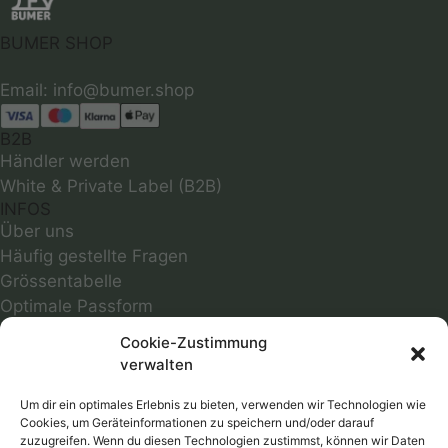
BUMER SHOP
B2B
Händler werden
White & Private Label (B2B)
INFOS
Über uns
Häufig gestellte Fragen
Grössentabelle
Optimale Passform
Infos zu Materialien
Cookie-Zustimmung
Motivübersicht
verwalten
Farbmuster
Reparaturservice
Um dir ein optimales Erlebnis zu bieten, verwenden wir Technologien wie
Cookies, um Geräteinformationen zu speichern und/oder darauf
Versandkosten
zuzugreifen. Wenn du diesen Technologien zustimmst, können wir Daten