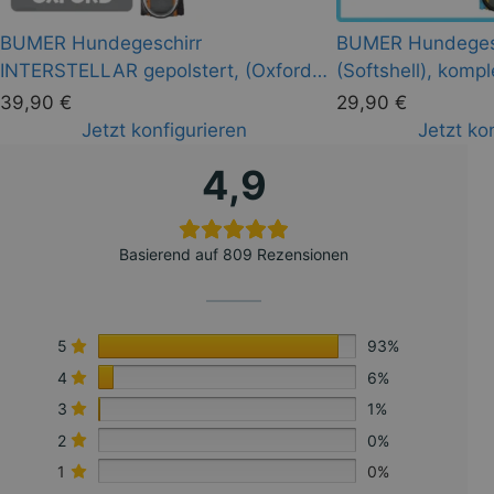
BUMER Hundegeschirr
BUMER Hundegesch
INTERSTELLAR gepolstert, (Oxford),
(Softshell), kompl
komplett konfigurierbar
39,90
€
29,90
€
Jetzt konfigurieren
Jetzt ko
4,9
Basierend auf 809 Rezensionen
5
93%
4
6%
3
1%
2
0%
1
0%