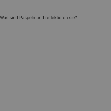
Was sind Paspeln und reflektieren sie?
Wichtig:
graue Paspel ist reflektierend
farbigen Paspeln reflektieren nicht
coole Eyecatcher