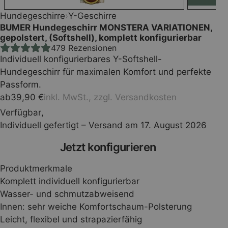
Hundegeschirre
›
Y-Geschirre
BUMER Hundegeschirr MONSTERA VARIATIONEN,
gepolstert, (Softshell), komplett konfigurierbar
479
Rezensionen
Individuell konfigurierbares Y-Softshell-
Hundegeschirr für maximalen Komfort und perfekte
Passform.
ab
39,90
€
inkl. MwSt., zzgl.
Versandkosten
Verfügbar
,
Individuell gefertigt – Versand am 17. August 2026
Press
Jetzt konfigurieren
the
Produktmerkmale
Configure
Komplett individuell konfigurierbar
Wasser- und schmutzabweisend
button
Innen: sehr weiche Komfortschaum-Polsterung
Leicht, flexibel und strapazierfähig
to