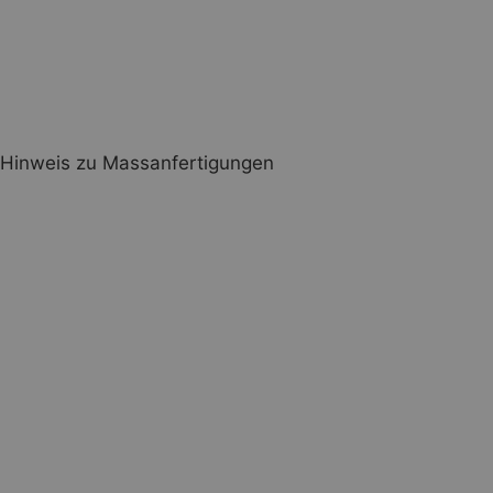
Extras
Paspeln komplett
Hinweis zu Massanfertigungen
Massanfertigung
Halsgurten
Bauchgurt
kleinste Einstellung
nach oben