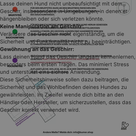
Lasse deinen Hund nicht unbeaufsichtigt mit dem
Geschirr, insbesondere in Umgebungen, in denen er
hängenbleiben oder sich verletzen könnte.
Keine Manipulation am Geschirr:
Verändere das Geschirr nicht eigenständig, um die
Sicherheit und Funktionalität nicht zu beeinträchtigen.
Gewöhnung an das Geschirr:
Lass deinen Hund das Geschirr langsam kennenlernen,
besonders beim ersten Tragen. Das minimiert Stress
und unterstützt eine sichere Anwendung.
Monstera Vibes – Natur, die begeistert
Diese Sicherheitshinweise sollen dazu beitragen, die
Hol dir ein Stück
tropisches Feeling
für jeden
Sicherheit und das Wohlbefinden deines Hundes zu
Spaziergang.
gewährleisten. Im Zweifel wende dich bitte an den
Händler oder Hersteller, um sicherzustellen, dass das
Die BUMER Hundegeschirre mit
Monstera-Softshell
Geschirr korrekt verwendet wird.
bringen das satte Grün und die besondere Ästhetik
tropischer Blätter direkt an die Seite deiner Fellnase.
Das leichte,
bequeme Softshell
fühlt sich
angenehm an, ist
wetterfest
und
bereit für
jedes