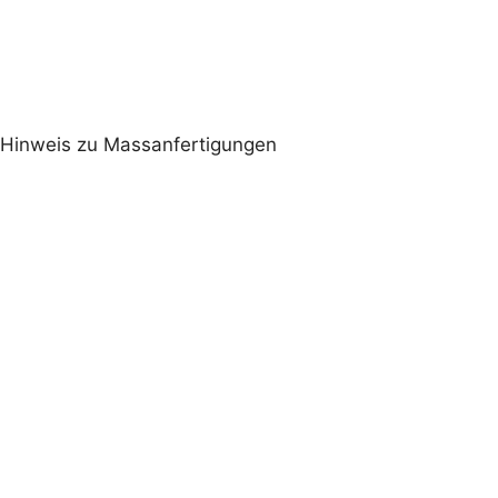
Hinweis zu Massanfertigungen
Massanfertigung
Halsgurten
Bauchgurt
kleinste Einstellung
nach oben