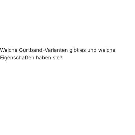
Welche Gurtband-Varianten gibt es und welche
Eigenschaften haben sie?
Premium, PremiumX
, und StandardPlus.
Standard-
Gurtband wurde verabschiedet
Premium
UV-
beständigem Polyester