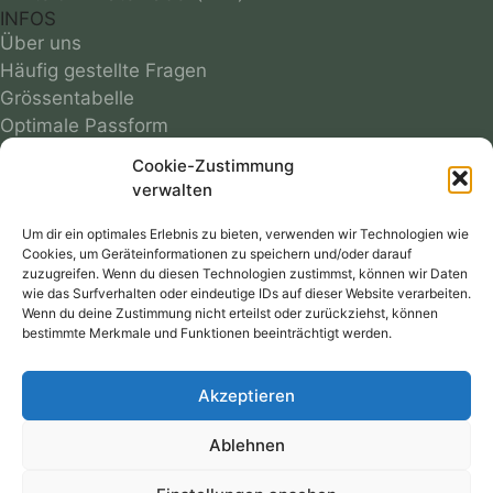
INFOS
Über uns
Häufig gestellte Fragen
Grössentabelle
Optimale Passform
Infos zu Materialien
Cookie-Zustimmung
Motivübersicht
verwalten
Farbmuster
Reparaturservice
Um dir ein optimales Erlebnis zu bieten, verwenden wir Technologien wie
Cookies, um Geräteinformationen zu speichern und/oder darauf
Versandkosten
zuzugreifen. Wenn du diesen Technologien zustimmst, können wir Daten
Follow
wie das Surfverhalten oder eindeutige IDs auf dieser Website verarbeiten.
Wenn du deine Zustimmung nicht erteilst oder zurückziehst, können
bestimmte Merkmale und Funktionen beeinträchtigt werden.
RECHTLICHES
AGB
Akzeptieren
Datenschutz
Widerrufsbelehrung
Ablehnen
Cookie-Richtlinie
Impressum