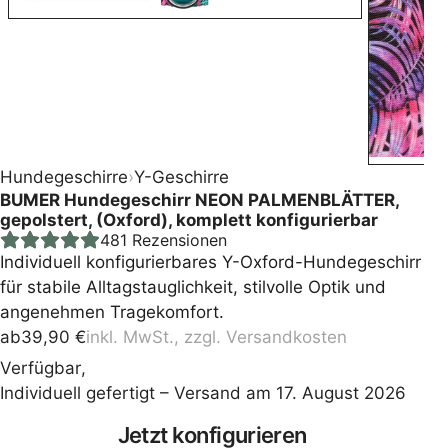
Hundegeschirre
›
Y-Geschirre
BUMER Hundegeschirr NEON PALMENBLÄTTER,
gepolstert, (Oxford), komplett konfigurierbar
481
Rezensionen
Individuell konfigurierbares Y-Oxford-Hundegeschirr
für stabile Alltagstauglichkeit, stilvolle Optik und
angenehmen Tragekomfort.
ab
39,90
€
inkl. MwSt., zzgl.
Versandkosten
Verfügbar
,
Individuell gefertigt – Versand am 17. August 2026
Press
Jetzt konfigurieren