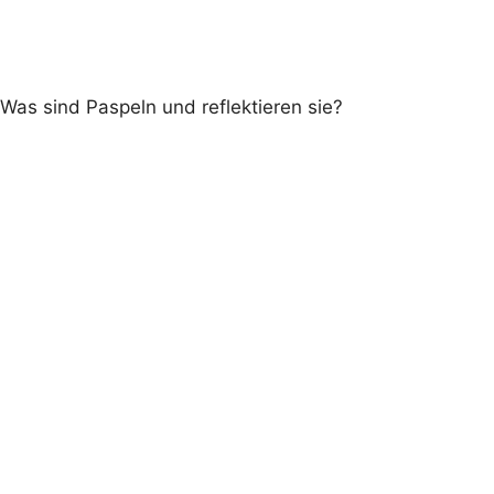
Was sind Paspeln und reflektieren sie?
Wichtig:
graue Paspel ist reflektierend
farbigen Paspeln reflektieren nicht
coole Eyecatcher