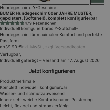
Hundegeschirre
›
Y-Geschirre
BUMER Hundegeschirr 60er JAHRE MUSTER,
gepolstert, (Softshell), komplett konfigurierbar
479
Rezensionen
Individuell konfigurierbares Y-Softshell-
Hundegeschirr für maximalen Komfort und perfekte
Passform.
ab
39,90
€
inkl. MwSt., zzgl.
Versandkosten
Verfügbar
,
Individuell gefertigt – Versand am 17. August 2026
Press
Jetzt konfigurieren
the
Produktmerkmale
Configure
Komplett individuell konfigurierbar
Wasser- und schmutzabweisend
button
Innen: sehr weiche Komfortschaum-Polsterung
Leicht, flexibel und strapazierfähig
to