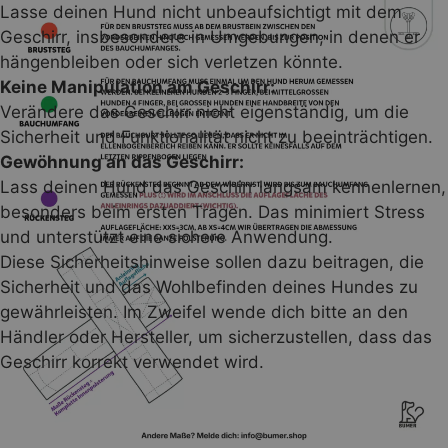
Lasse deinen Hund nicht unbeaufsichtigt mit dem
Geschirr, insbesondere in Umgebungen, in denen er
hängenbleiben oder sich verletzen könnte.
Keine Manipulation am Geschirr:
Verändere das Geschirr nicht eigenständig, um die
Sicherheit und Funktionalität nicht zu beeinträchtigen.
Gewöhnung an das Geschirr:
Lass deinen Hund das Geschirr langsam kennenlernen,
besonders beim ersten Tragen. Das minimiert Stress
und unterstützt eine sichere Anwendung.
60er – Mid-Century Flow
Diese Sicherheitshinweise sollen dazu beitragen, die
Das BUMER Hundegeschirr mit 60er-Softshell greift
Sicherheit und das Wohlbefinden deines Hundes zu
die klare Formsprache und warmen Farbwelten der
gewährleisten. Im Zweifel wende dich bitte an den
Sechziger auf. Grafische Muster, runde Formen und
Händler oder Hersteller, um sicherzustellen, dass das
ausgewogene Kontraste schaffen einen Look, der
Geschirr korrekt verwendet wird.
zugleich lebendig und ruhig wirkt.
Je nach Variante zeigt sich das Motiv verspielt oder
strukturiert und bleibt dabei zeitlos im Ausdruck.