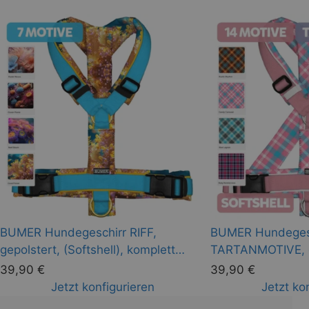
BUMER Hundegeschirr RIFF,
BUMER Hundeges
gepolstert, (Softshell), komplett
TARTANMOTIVE, g
konfigurierbar
(Softshell), kompl
39,90
€
39,90
€
Jetzt konfigurieren
Jetzt ko