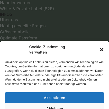
Händler werden
White & Private Label (B2B)
INFOS
Über uns
Häufig gestellte Fragen
Grössentabelle
Optimale Passform
Infos zu Materialien
Cookie-Zustimmung
Motivübersicht
verwalten
Farbmuster
Reparaturservice
Um dir ein optimales Erlebnis zu bieten, verwenden wir Technologien wie
Cookies, um Geräteinformationen zu speichern und/oder darauf
Versandkosten
zuzugreifen. Wenn du diesen Technologien zustimmst, können wir Daten
Follow
wie das Surfverhalten oder eindeutige IDs auf dieser Website verarbeiten.
Wenn du deine Zustimmung nicht erteilst oder zurückziehst, können
bestimmte Merkmale und Funktionen beeinträchtigt werden.
RECHTLICHES
AGB
Akzeptieren
Datenschutz
Widerrufsbelehrung
Ablehnen