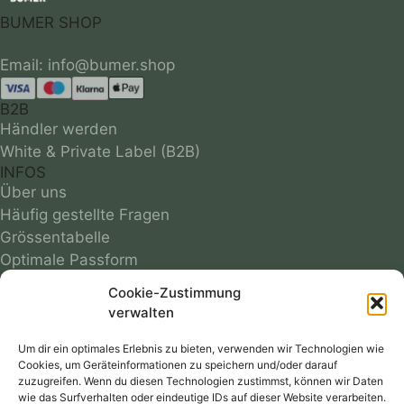
BUMER SHOP
B2B
Händler werden
White & Private Label (B2B)
INFOS
Über uns
Häufig gestellte Fragen
Grössentabelle
Optimale Passform
Infos zu Materialien
Cookie-Zustimmung
Motivübersicht
verwalten
Farbmuster
Reparaturservice
Um dir ein optimales Erlebnis zu bieten, verwenden wir Technologien wie
Cookies, um Geräteinformationen zu speichern und/oder darauf
Versandkosten
zuzugreifen. Wenn du diesen Technologien zustimmst, können wir Daten
Follow
wie das Surfverhalten oder eindeutige IDs auf dieser Website verarbeiten.