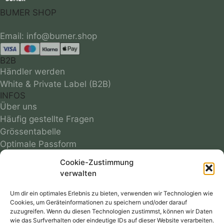
BUMER SHOP
B2B
Händler werden
White & Private Label (B2B)
INFOS
Über uns
Häufig gestellte Fragen
Grössentabelle
Optimale Passform
Infos zu Materialien
Cookie-Zustimmung
Motivübersicht
verwalten
Farbmuster
Reparaturservice
Um dir ein optimales Erlebnis zu bieten, verwenden wir Technologien wie
Cookies, um Geräteinformationen zu speichern und/oder darauf
Versandkosten
zuzugreifen. Wenn du diesen Technologien zustimmst, können wir Daten
Follow
wie das Surfverhalten oder eindeutige IDs auf dieser Website verarbeiten.