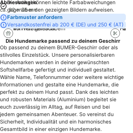
enter
Abmessungen
Die Artikel können leichte Farbabweichungen
ca. 32 x 35 mm
gegenüber den gezeigten Bildern aufweisen.
the
Farbmuster anfordern
Versandkostenfrei ab 200 € (DE) und 250 € (AT)
product
Von Hundeliebhabern
Mit Herz gemacht
Handg
Fair 
configurator
Die Hundemarke passend zu deinem Geschirr
Ob passend zu deinem BUMER-Geschirr oder als
(next
stilvolles Einzelstück. Unsere personalisierbaren
Hundemarken werden in deiner gewünschten
element)
Softshellfarbe gefertigt und individuell gestaltet.
Wähle Name, Telefonnummer oder weitere wichtige
Informationen und gestalte eine Hundemarke, die
perfekt zu deinem Hund passt. Dank des leichten
und robusten Materials (Aluminium) begleitet sie
euch zuverlässig im Alltag, auf Reisen und bei
jedem gemeinsamen Abenteuer. So vereinst du
Sicherheit, Individualität und ein harmonisches
Gesamtbild in einer einzigen Hundemarke.