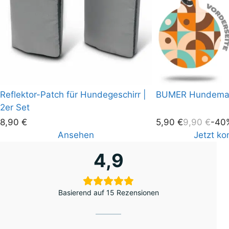
Reflektor-Patch für Hundegeschirr |
BUMER Hundemar
2er Set
8,90
€
5,90
€
9,90
€
-40
Ansehen
Jetzt ko
4,9
Basierend auf 15 Rezensionen