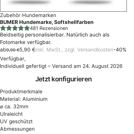
Zubehör
›
Hundemarken
BUMER Hundemarke, Softshellfarben
481
Rezensionen
Beidseitig personalisierbar. Natürlich auch als
Fotomarke verfügbar.
ab
5,90
€
inkl. MwSt., zzgl.
Versandkosten
-40%
9,90
€
Ursprünglicher
Aktueller
Verfügbar
,
Preis
Preis
Individuell gefertigt – Versand am 24. August 2026
war:
ist:
Press
9,90 €
5,90 €.
Jetzt konfigurieren
the
Produktmerkmale
Configure
Material: Aluminium
⌀ ca. 32mm
button
Ulraleicht
UV geschützt
to
Abmessungen