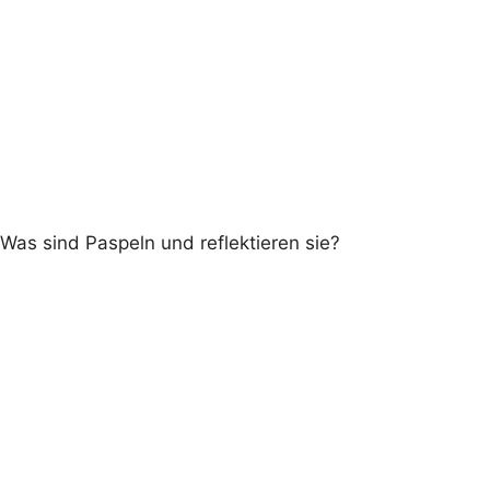
Was sind Paspeln und reflektieren sie?
Wichtig:
graue Paspel ist reflektierend
farbigen Paspeln reflektieren nicht
coole Eyecatcher