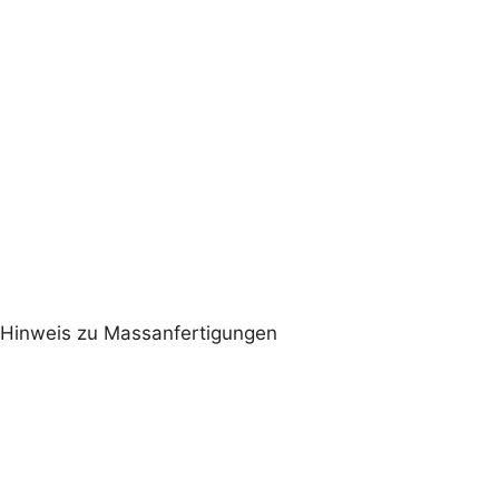
Extras
Paspeln komplett
Hinweis zu Massanfertigungen
Massanfertigung