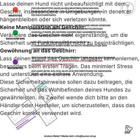
Lasse deinen Hund nicht unbeaufsichtigt mit dem
Geschirr, insbesondere in Umgebungen, in denen er
hängenbleiben oder sich verletzen könnte.
Keine Manipulation am Geschirr:
Verändere das Geschirr nicht eigenständig, um die
Sicherheit und Funktionalität nicht zu beeinträchtigen.
Gewöhnung an das Geschirr:
Lass deinen Hund das Geschirr langsam kennenlernen,
besonders beim ersten Tragen. Das minimiert Stress
Kosmische Leichtigkeit
und unterstützt eine sichere Anwendung.
Das BUMER Hundegeschirr mit Stardust-Softshell
Diese Sicherheitshinweise sollen dazu beitragen, die
fängt die besondere Wirkung kosmischer Farben
Sicherheit und das Wohlbefinden deines Hundes zu
und feiner Sternenakzente ein. Sanfte Kontraste
gewährleisten. Im Zweifel wende dich bitte an den
verleihen dem Motiv Tiefe und eine lebendige
Händler oder Hersteller, um sicherzustellen, dass das
Ausstrahlung.
Geschirr korrekt verwendet wird.
Kombiniere passende Paspeln und Gurtbandfarben.
Für Spaziergänge voller Magie und Leichtigkeit.
Hersteller
BUMER SRL