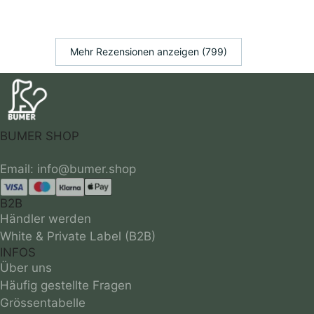
Mehr Rezensionen anzeigen (799)
BUMER SHOP
B2B
Händler werden
White & Private Label (B2B)
INFOS
Über uns
Häufig gestellte Fragen
Grössentabelle