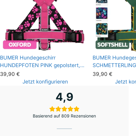
BUMER Hundegeschirr
BUMER Hundeges
HUNDEPFOTEN PINK gepolstert,
SCHMETTERLINGE,
(Oxford), komplett konfigurierbar
(Softshell), kompl
39,90
€
39,90
€
Jetzt konfigurieren
Jetzt ko
4,9
Basierend auf 809 Rezensionen