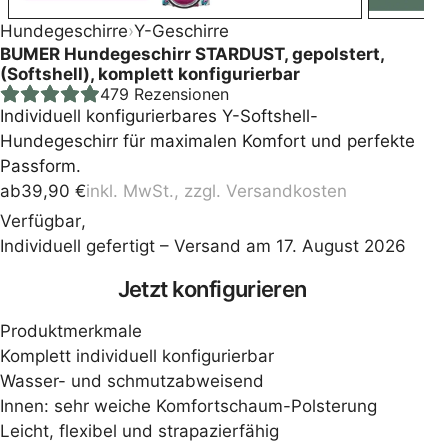
Hundegeschirre
›
Y-Geschirre
BUMER Hundegeschirr STARDUST, gepolstert,
(Softshell), komplett konfigurierbar
479
Rezensionen
Individuell konfigurierbares Y-Softshell-
Hundegeschirr für maximalen Komfort und perfekte
Passform.
ab
39,90
€
inkl. MwSt., zzgl.
Versandkosten
Verfügbar
,
Individuell gefertigt – Versand am 17. August 2026
Press
Jetzt konfigurieren
the
Produktmerkmale
Configure
Komplett individuell konfigurierbar
Wasser- und schmutzabweisend
button
Innen: sehr weiche Komfortschaum-Polsterung
Leicht, flexibel und strapazierfähig
to