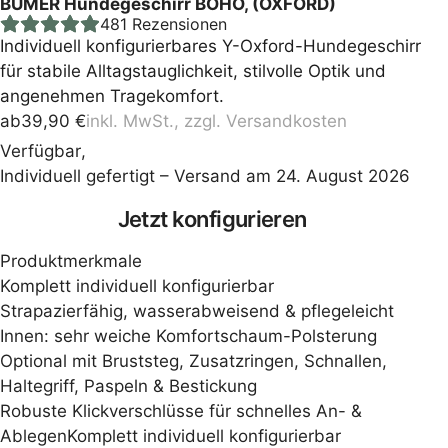
BUMER Hundegeschirr BOHO, (OXFORD)
481
Rezensionen
Individuell konfigurierbares Y-Oxford-Hundegeschirr
für stabile Alltagstauglichkeit, stilvolle Optik und
angenehmen Tragekomfort.
ab
39,90
€
inkl. MwSt., zzgl.
Versandkosten
Verfügbar
,
Individuell gefertigt – Versand am 24. August 2026
Press
Jetzt konfigurieren
the
Produktmerkmale
Configure
Komplett individuell konfigurierbar
Strapazierfähig, wasserabweisend & pflegeleicht
button
Innen: sehr weiche Komfortschaum-Polsterung
Optional mit Bruststeg, Zusatzringen, Schnallen,
to
Haltegriff, Paspeln & Bestickung
enter
Robuste Klickverschlüsse für schnelles An- &
AblegenKomplett individuell konfigurierbar