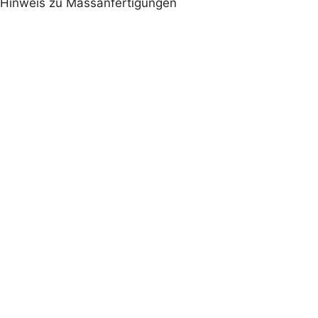
Hinweis zu Massanfertigungen
Massanfertigung
Halsgurten
Bauchgurt
kleinste Einstellung
nach oben
1–2 cm weniger