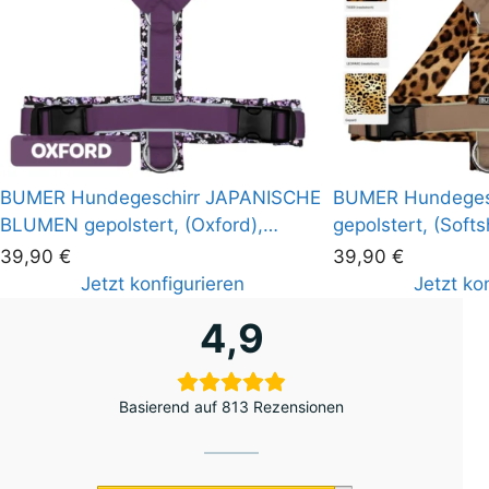
BUMER Hundegeschirr JAPANISCHE
BUMER Hundegesc
BLUMEN gepolstert, (Oxford),
gepolstert, (Softs
komplett konfigurierbar
konfigurierbar
39,90
€
39,90
€
Jetzt konfigurieren
Jetzt ko
4,9
Basierend auf 813 Rezensionen