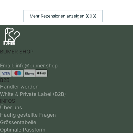
Mehr Rezensionen anzeigen (803)
BUMER SHOP
B2B
Händler werden
White & Private Label (B2B)
INFOS
Über uns
Häufig gestellte Fragen
Grössentabelle
Optimale Passform