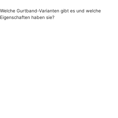
Welche Gurtband-Varianten gibt es und welche
Eigenschaften haben sie?
Premium, PremiumX
, und StandardPlus.
Standard-
Gurtband wurde verabschiedet
Premium
UV-
beständigem Polyester
Premium-Gurtbänder mit UV-
Schutz sind gegen Aufpreis erhältlich.
PremiumX
UV-beständigem