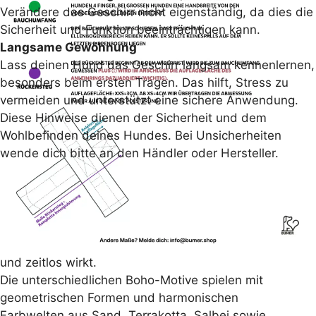
Verändere das Geschirr nicht eigenständig, da dies die
Sicherheit und Funktion beeinträchtigen kann.
Langsame Gewöhnung
Lass deinen Hund das Geschirr langsam kennenlernen,
besonders beim ersten Tragen. Das hilft, Stress zu
vermeiden und unterstützt eine sichere Anwendung.
Freiheit, die man fühlt
Diese Hinweise dienen der Sicherheit und dem
Erdige Töne, grafische Muster und ornamentale
Wohlbefinden deines Hundes. Bei Unsicherheiten
Details prägen die BUMER Hundegeschirre mit
wende dich bitte an den Händler oder Hersteller.
Boho-Softshell. Verschiedene Boho-Motive
verbinden sich zu einem ausdrucksstarken Stil, der
Natürlichkeit, Individualität und Persönlichkeit
ausstrahlt. Inspiriert von Ethno-Elementen,
handwerklich anmutenden Strukturen und warmen
Naturfarben entsteht ein Look, der ruhig, lebendig
und zeitlos wirkt.
Die unterschiedlichen Boho-Motive spielen mit
geometrischen Formen und harmonischen
Farbwelten aus Sand, Terrakotta, Salbei sowie