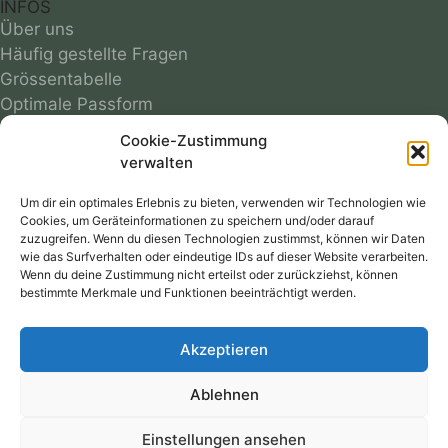
INFOS
Über uns
Häufig gestellte Fragen
Grössentabelle
Optimale Passform
Infos zu Materialien
Cookie-Zustimmung
Motivübersicht
verwalten
Farbmuster
Reparaturservice
Um dir ein optimales Erlebnis zu bieten, verwenden wir Technologien wie
Cookies, um Geräteinformationen zu speichern und/oder darauf
Versandkosten
zuzugreifen. Wenn du diesen Technologien zustimmst, können wir Daten
Follow
wie das Surfverhalten oder eindeutige IDs auf dieser Website verarbeiten.
Wenn du deine Zustimmung nicht erteilst oder zurückziehst, können
bestimmte Merkmale und Funktionen beeinträchtigt werden.
RECHTLICHES
AGB
Akzeptieren
Datenschutz
Widerrufsbelehrung
Ablehnen
Cookie-Richtlinie
Impressum
Einstellungen ansehen