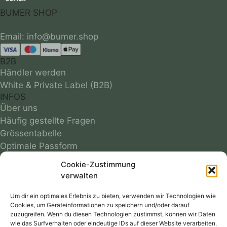
BUMER SHOP
B2B
Händler werden
White & Private Label (B2B)
INFOS
Über uns
Häufig gestellte Fragen
Grössentabelle
Optimale Passform
Infos zu Materialien
Cookie-Zustimmung
Motivübersicht
verwalten
Farbmuster
Reparaturservice
Um dir ein optimales Erlebnis zu bieten, verwenden wir Technologien wie
Cookies, um Geräteinformationen zu speichern und/oder darauf
Versandkosten
zuzugreifen. Wenn du diesen Technologien zustimmst, können wir Daten
Follow
wie das Surfverhalten oder eindeutige IDs auf dieser Website verarbeiten.